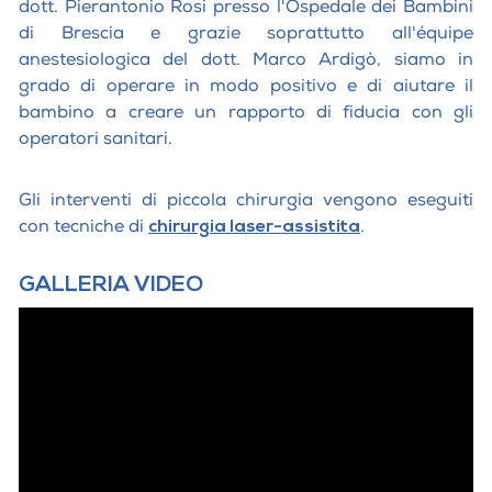
dott. Pierantonio Rosi presso l'Ospedale dei Bambini
di Brescia e grazie soprattutto all'équipe
anestesiologica del dott. Marco Ardigò, siamo in
grado di operare in modo positivo e di aiutare il
bambino a creare un rapporto di fiducia con gli
operatori sanitari.
Gli interventi di piccola chirurgia vengono eseguiti
con tecniche di
chirurgia laser-assistita
.
GALLERIA VIDEO