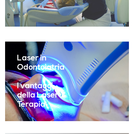
Laser in
Odontoiatria
I vantaggi
della Laser
Terapia