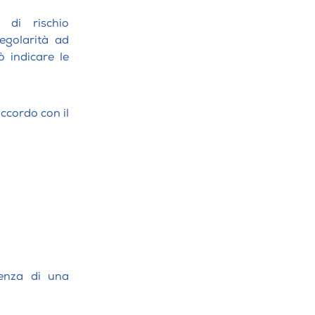
 di rischio
egolarità ad
ò indicare le
accordo con il
senza di una