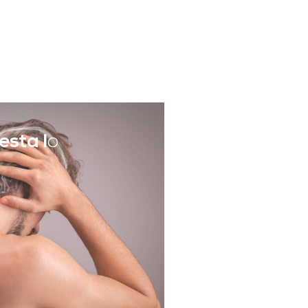
esta l
o