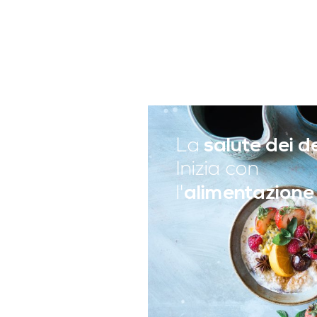
La
salute dei d
Inizia con
l'
alimentazione