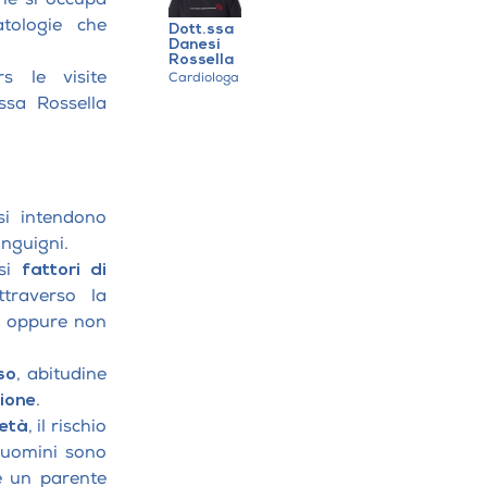
tologie che
Dott.ssa
Danesi
Rossella
s le visite
Cardiologa
ssa Rossella
ATTAMENTI
iche per pazienti con
ive e disturbi dello spettro
Professionale
 si intendono
onservativa
sanguigni.
rsi
fattori di
iatria
traverso la
avo orale
t) oppure non
entazione e probiotico
so
, abitudine
ione
.
età
, il rischio
i uomini sono
e un parente