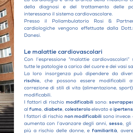
Sedazione per pazienti con disabilità
uta
terapia
cognitive e disturbi dello spettro autistico
della diagnosi e del trattamento delle pa
ecniche di Brain Gym
interessano il sistema cardiovascolare.
ascolare Bemer®
Presso il Poliambulatorio Rosi & Partner
n
cardiologiche vengono effettuate dalla Dott.
 E
ALTRI TR
I DELLE
Danesi.
Cure odontoiatr
disabilità cognit
autistico
Le malattie cardiovascolari
Igiene Dentale 
Con l’espressione “malattie cardiovascolari”
efalee
Endodonzia e c
tutte le patologie a carico del cuore e dei vasi 
La loro insorgenza può dipendere da dive
Laser in Odonto
rischio,
che possono essere modificabili at
Screening del c
correzione di stili di vita (alimentazione, spor
Radiologia
modificabili.
Denti sani, alim
I fattori di rischio
modificabili
sono:
sovrappe
terapia
al
fumo
,
diabete
,
colesterolo
elevato e
ipertens
I fattori di rischio
non modificabili
sono invece:
aumenta con l’avanzare degli anni,
sesso
, gl
più a rischio delle donne, e
familiarità
, aver