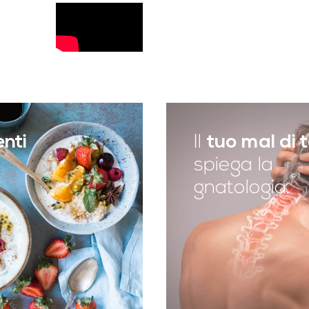
enti
Il
tuo mal di t
spiega la
gnatologia.