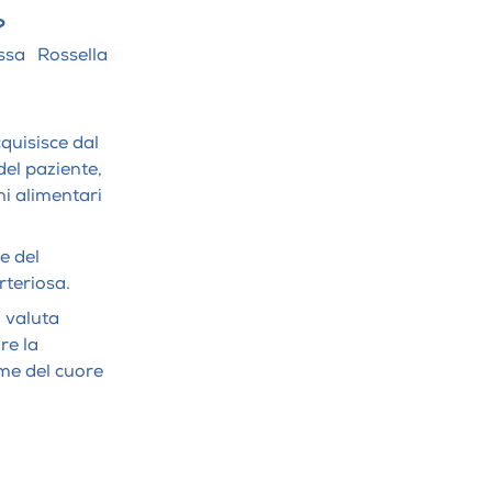
?
ssa Rossella
cquisisce dal
del paziente,
ni alimentari
e del
rteriosa.
 valuta
are la
ume del cuore