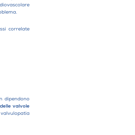
iovascolare
roblema.
si correlate
on dipendono
delle valvole
 valvulopatia