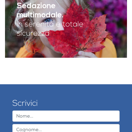
Sedazione
multimodale.
In serenità e totale
sicurezza
Scrivici