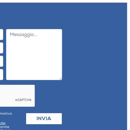
ormativa
 dei
ramite