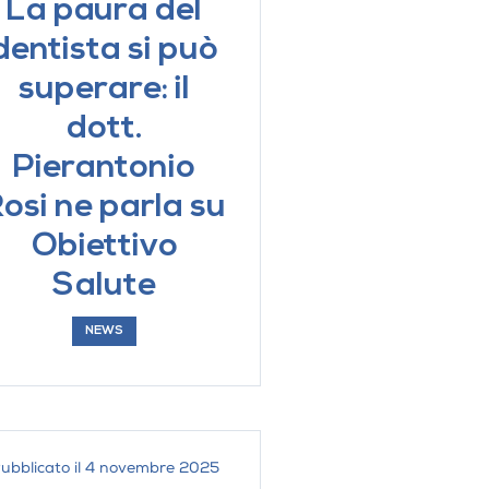
La paura del
dentista si può
superare: il
ATTAMENTI
dott.
iche per pazienti con
Pierantonio
ive e disturbi dello spettro
osi ne parla su
Professionale
Obiettivo
onservativa
Salute
iatria
avo orale
NEWS
entazione e probiotico
ubblicato il 4 novembre 2025