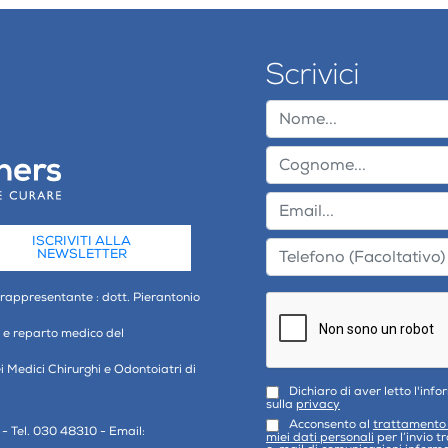
Scrivici
ISCRIVITI ALLA
NEWSLETTER
 rappresentante : dott. Pierantonio
o e reparto medico del
ei Medici Chirurghi e Odontoiatri di
Dichiaro di aver letto l'inf
sulla
privacy
Acconsento al
trattamento
- Tel. 030 48310 - Email:
miei dati personali
per l’invio t