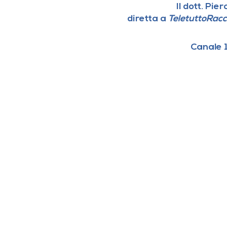
Il dott. Pi
diretta
a
TeletuttoRac
Canale 1