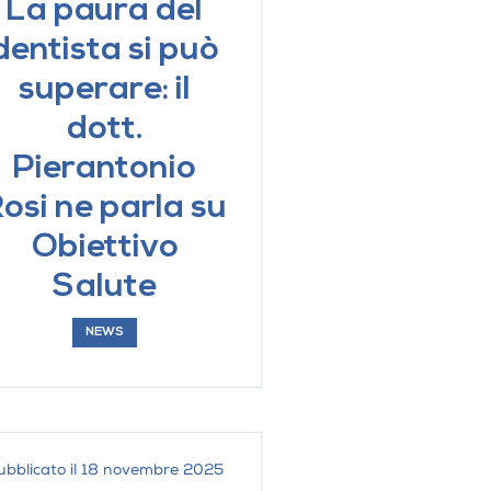
La paura del
dentista si può
superare: il
ATTAMENTI
dott.
iche per pazienti con
Pierantonio
ive e disturbi dello spettro
osi ne parla su
Professionale
Obiettivo
onservativa
Salute
iatria
avo orale
NEWS
entazione e probiotico
ubblicato il 18 novembre 2025