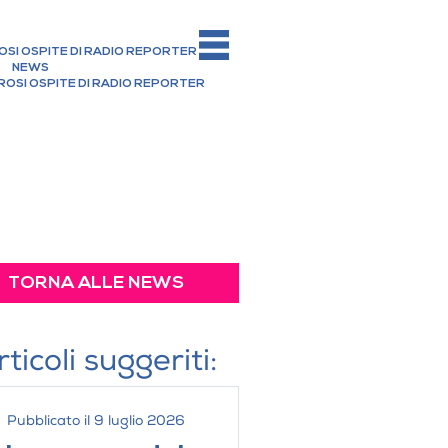
ROSI OSPITE DI RADIO REPORTER
NEWS
 ROSI OSPITE DI RADIO REPORTER
I SEDAZIONE
ENTI CONNESSI
CA DENTALE
ALE PER BAMBINI
TOIATRIA
traumann® PURE Ceramic
iatrica
oncopatie
nvisibile
ative per i bambini
Fissa
 dinamico non lineare
ntali
TORNA ALLE NEWS
to Denti
rticoli suggeriti:
Pubblicato il 9 luglio 2026