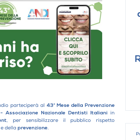
Sedazione per pazienti con disabilità
uta
terapia
cognitive e disturbi dello spettro autistico
ecniche di Brain Gym
ascolare Bemer®
 E
ALTRI TR
I DELLE
Cure odontoiatr
disabilità cognit
autistico
R
Igiene Dentale 
efalee
Endodonzia e c
Laser in Odonto
Screening del c
Radiologia
udio parteciperà al
43° Mese della Prevenzione
Denti sani, alim
terapia
 -
Associazione Nazionale Dentisti Italiani
in
nt
, per sensibilizzare il pubblico rispetto
e della
prevenzione.
P