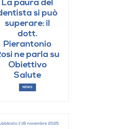
La paura del
dentista si può
superare: il
ATTAMENTI
dott.
iche per pazienti con
Pierantonio
ive e disturbi dello spettro
osi ne parla su
Professionale
Obiettivo
onservativa
Salute
iatria
avo orale
NEWS
entazione e probiotico
ubblicato il 18 novembre 2025