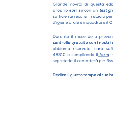
Grande novità di questa ediz
proprio sorriso
con un
test gr
sufficiente recarsi in studio pe
d'igiene orale e inquadrare il
Q
Durante il mese della preve
controllo gratuito con i nostri
abbiamo riservato, sarà suff
48310 o compilando il
form
i
segreteria ti contatterà per fis
Dedica il giusto tempo al tuo b