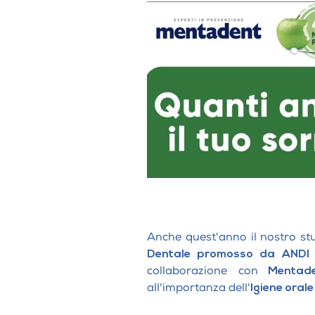
qualità in una sed
Ossigeno Ozono 
Psicoterapia e t
Terapia fisica v
GNATOLOGIA
Pneumologia
TRATTAMENT
CEFALEE
Gnatologia
Trattamento delle c
Bio-feed-back
Anche quest'anno il nostro st
Dentale
promosso da
ANDI
collaborazione con
Mentade
all'importanza dell'
Igiene orale