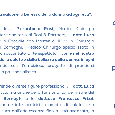
a salute e la bellezza della donna ad ogni età".
dott. Pierantonio Rosi
, Medico Chirurgo
ore sanitario di Rosi & Partners, il
dott. Luca
lo-Facciale con Master di II liv. in Chirurgia
la Bornaghi
,
Medico Chirurgo specializzato in
o raccontato ai telespettatori
come nel nostro
lla salute e della bellezza della donna, in ogni
ando così l'ambizioso progetto di prendersi
lo polispecialistico
.
de diverse figure professionali: il
dott. Luca
tica, ma anche della funzionalità, del viso e del
a Bornaghi
e la
dott.ssa Francesca Frizzi
,
prime interlocutrici in ambito di salute della
ura dall’adolescenza fino all’età avanzata, la