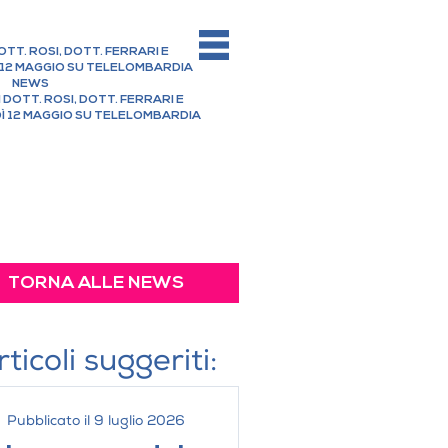
OTT. ROSI, DOTT. FERRARI E
 12 MAGGIO SU TELELOMBARDIA
NEWS
 DOTT. ROSI, DOTT. FERRARI E
Ì 12 MAGGIO SU TELELOMBARDIA
I SEDAZIONE
ENTI CONNESSI
CA DENTALE
ALE PER BAMBINI
TOIATRIA
traumann® PURE Ceramic
iatrica
oncopatie
nvisibile
ative per i bambini
Fissa
 dinamico non lineare
ntali
TORNA ALLE NEWS
to Denti
rticoli suggeriti:
Pubblicato il 9 luglio 2026