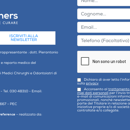
ISCRIVITI ALLA
NEWSLETTER
 rappresentante : dott. Pierantonio
o e reparto medico del
ei Medici Chirurghi e Odontoiatri di
Dichiaro di aver letto l'inf
sulla
privacy
Acconsento al
trattamento
- Tel. 030 48310 - Email:
miei dati personali
per l’invio t
e-mail di comunicazioni informa
promozionali, nonché newslette
parte del Titolare in relazione a
9667 - PEC
iniziative proprie e/o di società
controllate e/o collegate.
reference
- realizzato da: