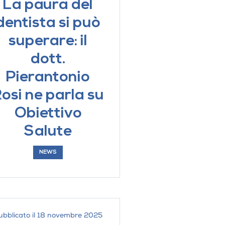
La paura del
dentista si può
superare: il
ATTAMENTI
dott.
iche per pazienti con
Pierantonio
ive e disturbi dello spettro
osi ne parla su
Professionale
Obiettivo
onservativa
Salute
iatria
avo orale
NEWS
entazione e probiotico
ubblicato il 18 novembre 2025